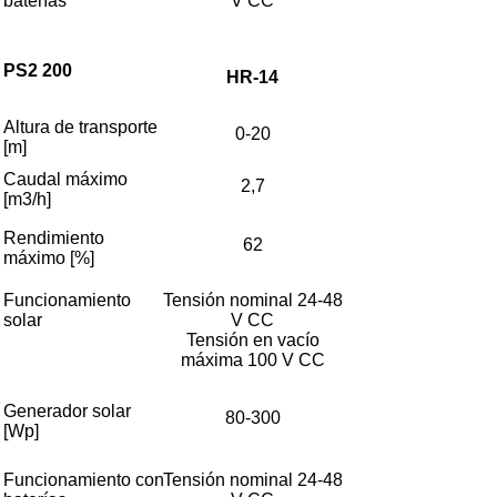
baterías
V CC
PS2 200
HR-14
Altura de transporte
0-20
[m]
Caudal máximo
2,7
[m3/h]
Rendimiento
62
máximo [%]
Funcionamiento
Tensión nominal 24-48
solar
V CC
Tensión en vacío
máxima 100 V CC
Generador solar
80-300
[Wp]
Funcionamiento con
Tensión nominal 24-48