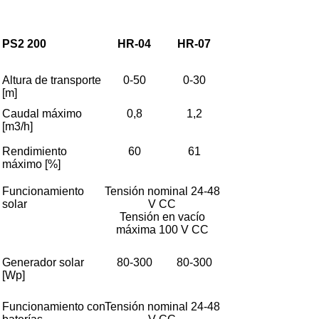
PS2 200
HR-04
HR-07
Altura de transporte
0-50
0-30
[m]
Caudal máximo
0,8
1,2
[m3/h]
Rendimiento
60
61
máximo [%]
Funcionamiento
Tensión nominal 24-48
solar
V CC
Tensión en vacío
máxima 100 V CC
Generador solar
80-300
80-300
[Wp]
Funcionamiento con
Tensión nominal 24-48