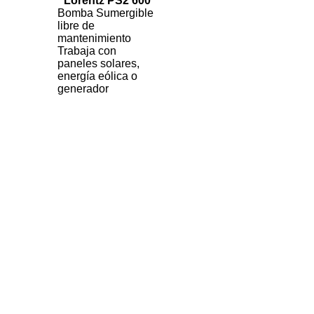
Lorentz PS2 600
Bomba Sumergible
libre de
mantenimiento
Trabaja con
paneles solares,
energía eólica o
generador