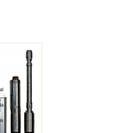
al
ta
os