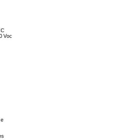
CC
0 Voc
C
 e
es