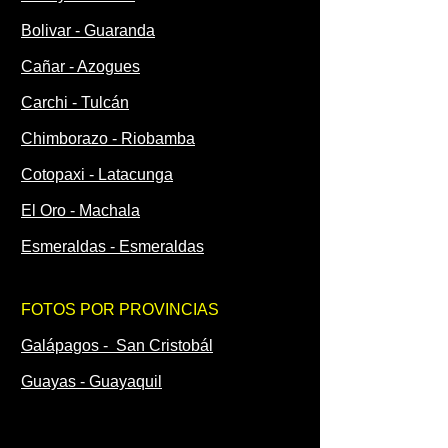
Bolivar - Guaranda
Cañar - Azogues
Carchi - Tulcán
Chimborazo - Riobamba
Cotopaxi - Latacunga
El Oro - Machala
Esmeraldas - Esmeraldas
FOTOS POR PROVINCIAS
Galápagos - San Cristobál
Guayas - Guayaquil
Imbabura - Ibarra