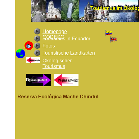
Tourismus im Ökolo
Tourismus im Ökolo
Homepage
CODESO
Tourismus in Ecuador
Fotos
Touristische Landkarten
Ökologischer
Tourismus
Reserva Ecológica Mache Chindul