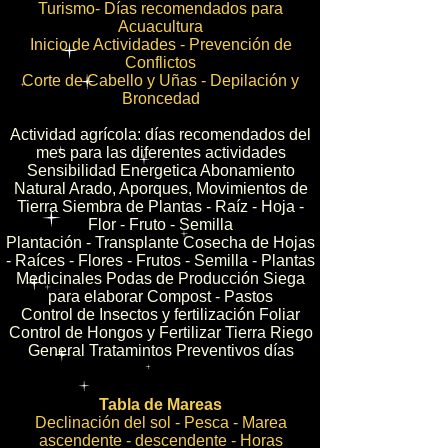
Turismo- Días recomendados para
Acuacultura
Inicio de Actividades - Prevención de
Conflictos
Corte de Cabello y Uñas - Depilación y
Broncedad
Actividad agrícola: días recomendados del
mes para las diferentes actividades
Sensibilidad Energetica Abonamiento
Natural Arado, Aporques, Movimientos de
Tierra Siembra de Plantas - Raíz - Hoja -
Flor - Fruto - Semilla
Plantación - Transplante Cosecha de Hojas
- Raíces - Flores - Frutos - Semilla - Plantas
Medicinales Podas de Producción Siega
para elaborar Compost - Pastos
Control de Insectos y fertilización Foliar
Control de Hongos y Fertilizar Tierra Riego
General Tratamintos Preventivos días
Tabla de Mareas
Declinación del sol - Pesca - Marea
ascendente - descendente - Horas