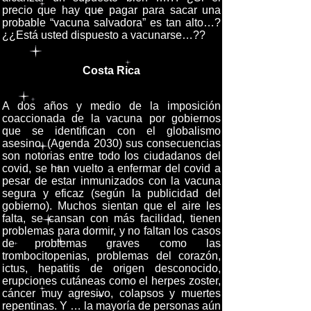
precio que hay que pagar para sacar una
probable “vacuna salvadora” es tan alto…?
¿¿Está usted dispuesto a vacunarse…??
Costa Rica
A dos años y medio de la imposición
coaccionada de la vacuna por gobiernos
que se identifican con el globalismo
asesino, (Agenda 2030) sus consecuencias
son notorias entre todo los ciudadanos del
covid, se han vuelto a enfermar del covid a
pesar de estar inmunizados con la vacuna
segura y eficaz (según la publicidad del
gobierno). Muchos sientan que el aire les
falta, se cansan con más facilidad, tienen
problemas para dormir, y no faltan los casos
de problemas graves como las
trombocitopenias, problemas del corazón,
ictus, hepatitis de origen desconocido,
erupciones cutáneas como el herpes zoster,
cáncer muy agresivo, colapsos y muertes
repentinas. Y … la mayoría de personas aún