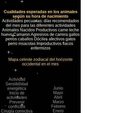
Cualidades esperadas en los animales
según su hora de nacimiento
Actividades pecuarias: días recomendados
del mes para las diferentes actividades
Animales Nacidos Productivos carne leche
huevo Camaron Agresivos de carrera gallos
perros caballos Dóciles afectivos gatos
perro msacotas Improductivos flacos
enfermizos
Mapa celeste zodiacal del horizonte
occidental en el mes
Actividad
Sensibilidad
Junio
energética
Mayo
Inicio de
Abril
actividades
Marzo
Prevenir
Febrero
conflictos
Enero
Cirugía correctiva