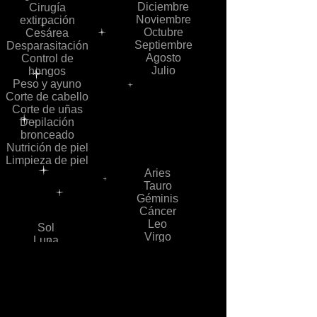
Diciembre
Cirugía
Noviembre
extirpación
Octubre
Cesárea
Septiembre
Desparasitación
Agosto
Control de
Julio
hongos
Peso y ayuno
Corte de cabello
Corte de uñas
Depilación
bronceado
Nutrición de piel
Limpieza de piel
Aries
Tauro
Géminis
Cáncer
Leo
Sol
Virgo
Luna
Piscis
Mercurio
Capricornio
Venus
Acuario
Tierra
Libra
Marte
Escorpio
Júpiter
Sagitario
Saturno