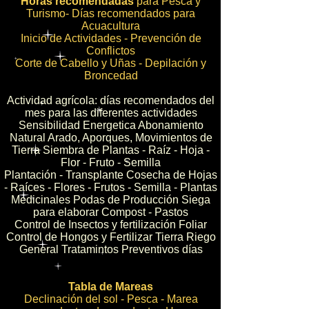
Horas recomendadas
para Pesca y
Turismo- Días recomendados para
Acuacultura
Inicio de Actividades - Prevención de
Conflictos
Corte de Cabello y Uñas - Depilación y
Broncedad
Actividad agrícola: días recomendados del
mes para las diferentes actividades
Sensibilidad Energetica Abonamiento
Natural Arado, Aporques, Movimientos de
Tierra Siembra de Plantas - Raíz - Hoja -
Flor - Fruto - Semilla
Plantación - Transplante Cosecha de Hojas
- Raíces - Flores - Frutos - Semilla - Plantas
Medicinales Podas de Producción Siega
para elaborar Compost - Pastos
Control de Insectos y fertilización Foliar
Control de Hongos y Fertilizar Tierra Riego
General Tratamintos Preventivos días
Tabla de Mareas
Declinación del sol - Pesca - Marea