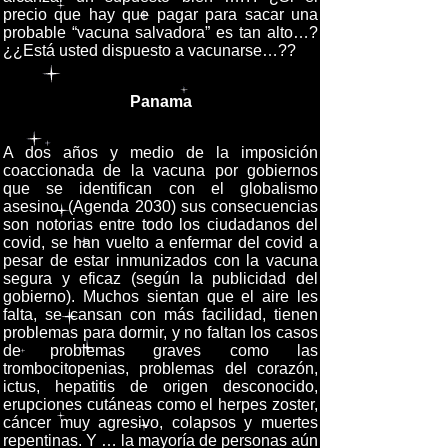
precio que hay que pagar para sacar una
probable “vacuna salvadora” es tan alto…?
¿¿Está usted dispuesto a vacunarse…??
Panama
A dos años y medio de la imposición
coaccionada de la vacuna por gobiernos
que se identifican con el globalismo
asesino, (Agenda 2030) sus consecuencias
son notorias entre todo los ciudadanos del
covid, se han vuelto a enfermar del covid a
pesar de estar inmunizados con la vacuna
segura y eficaz (según la publicidad del
gobierno). Muchos sientan que el aire les
falta, se cansan con más facilidad, tienen
problemas para dormir, y no faltan los casos
de problemas graves como las
trombocitopenias, problemas del corazón,
ictus, hepatitis de origen desconocido,
erupciones cutáneas como el herpes zoster,
cáncer muy agresivo, colapsos y muertes
repentinas. Y … la mayoría de personas aún