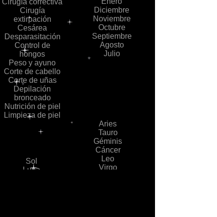
Enero
Cirugía correctiva
Diciembre
Cirugía
Noviembre
extirpación
Octubre
Cesárea
Septiembre
Desparasitación
Agosto
Control de
Julio
hongos
Peso y ayuno
Corte de cabello
Corte de uñas
Depilación
bronceado
Nutrición de piel
Limpieza de piel
Aries
Tauro
Géminis
Cáncer
Leo
Sol
Virgo
Luna
Piscis
Mercurio
Capricornio
Venus
Acuario
Tierra
Libra
Marte
Escorpio
Júpiter