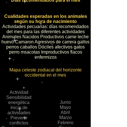
Días recomendados para el mes
Cualidades esperadas en los animales
según su hora de nacimiento
Actividades pecuarias: días recomendados
del mes para las diferentes actividades
Animales Nacidos Productivos carne leche
huevo Camaron Agresivos de carrera gallos
perros caballos Dóciles afectivos gatos
perro msacotas Improductivos flacos
enfermizos
Mapa celeste zodiacal del horizonte
occidental en el mes
Actividad
Sensibilidad
Junio
energética
Mayo
Inicio de
Abril
actividades
Marzo
Prevenir
Febrero
conflictos