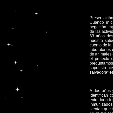
Presentació
Cuando inic
negación impl
de las activ
33 años des
nuestra sal
cuento de la 
laboratorios 
de animales 
el pretexto
preguntamos:
supuesto bi
salvadora” e
A dos años 
identifican 
entre todo l
inmunizados 
sientan que e