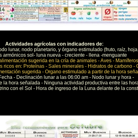
Actividades agrícolas con indicadores de:
o lunar, nodo planetario, y órgano estimulado (fruto, raíz, hoja, 
 armónicos sol- luna nueva - creciente - llena -menguante
alimentación sugerida en la cría de animales - Aves - Mamíferos
 ricos en: Proteínas - Sales minerales - Hidratos de carbono -
mentación sugerida - Organo estimulado a partir de la hora señ
Fecha - Declinación lunar a las 06:00 am - Nodo lunar y hora -
 la hora señalada - Ninguna actividad productiva entre las hor
trino con el Sol - Hora de ingreso de la Luna delante de la const