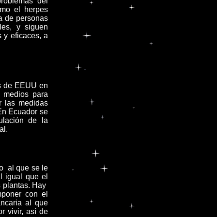
problemas del
omo el herpes
ía de personas
es, y siguen
 y eficaces, a
cas de EEUU en
os medios para
or las medidas
 En Ecuador se
ulación de la
al.
o al que se le
l igual que el
as plantas. Hay
mponer con el
ncaria al que
 vivir, así de