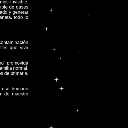
os invivible.
able de gases
nado y generar
neta, todo lo
ontaminación
tes que vivir
ro” promovida
amilia normal.
s de primaria,
ra uso humano
ón del maestro