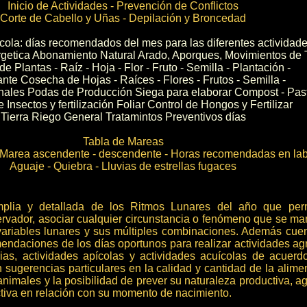
Inicio de Actividades - Prevención de Conflictos
Corte de Cabello y Uñas - Depilación y Broncedad
ícola: días recomendados del mes para las diferentes actividad
rgetica Abonamiento Natural Arado, Aporques, Movimientos de T
e Plantas - Raíz - Hoja - Flor - Fruto - Semilla - Plantación -
nte Cosecha de Hojas - Raíces - Flores - Frutos - Semilla -
nales Podas de Producción Siega para elaborar Compost - Pas
 Insectos y fertilización Foliar Control de Hongos y Fertilizar
Tierra Riego General Tratamintos Preventivos días
Tabla de Mareas
 - Marea ascendente - descendente - Horas recomendadas en lab
Aguaje - Quiebra - Lluvias de estrellas fugaces
mplia y detallada de los Ritmos Lunares del año que perm
ervador, asociar cualquier circunstancia o fenómeno que se man
variables lunares y sus múltiples combinaciones. Además cue
endaciones de los días oportunos para realizar actividades agr
ias, actividades apícolas y actividades acuícolas de acuerd
 sugerencias particulares en la calidad y cantidad de la alime
animales y la posibilidad de prever su naturaleza productiva, ag
ctiva en relación con su momento de nacimiento.