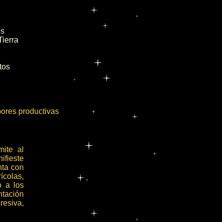
es
ierra
tos
ores productivas
ite al
ifieste
nta con
ícolas,
o a los
ntación
resiva,