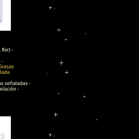
flor) -
 -
 Grasas
alada
as señaladas -
elación -