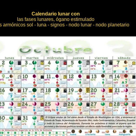
Calendario lunar con
las fases lunares, ógano estimulado
 armónicos sol - luna - signos - nodo lunar - nodo planetario