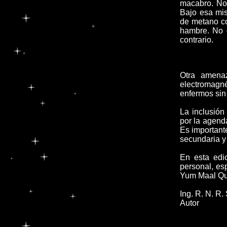
macabro. No 
Bajo esa mi
de metano co
hambre. No 
contrario.
Otra amena
electromagné
enfermos sin
La inclusión
por la agend
Es importante
secundaria y 
En esta edi
personal, es
Yum Maal Qu
Ing. R. N. R
Autor