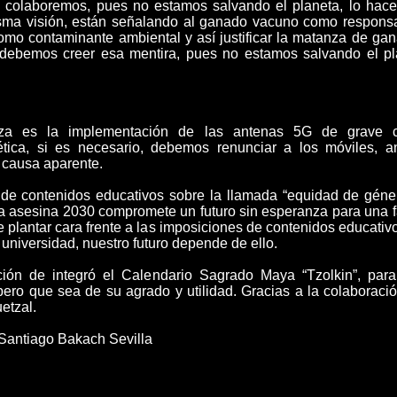
colaboremos, pues no estamos salvando el planeta, lo hacem
sma visión, están señalando al ganado vacuno como respons
mo contaminante ambiental y así justificar la matanza de ga
debemos creer esa mentira, pues no estamos salvando el pla
za es la implementación de las antenas 5G de grave c
tica, si es necesario, debemos renunciar a los móviles, an
 causa aparente.
 de contenidos educativos sobre la llamada “equidad de géne
a asesina 2030 compromete un futuro sin esperanza para una f
 plantar cara frente a las imposiciones de contenidos educativo
universidad, nuestro futuro depende de ello.
ción de integró el Calendario Sagrado Maya “Tzolkin”, pa
pero que sea de su agrado y utilidad. Gracias a la colaboraci
etzal.
. Santiago Bakach Sevilla