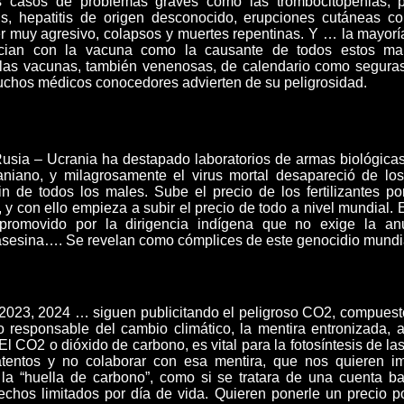
os casos de problemas graves como las trombocitopenias, 
us, hepatitis de origen desconocido, erupciones cutáneas c
er muy agresivo, colapsos y muertes repentinas. Y … la mayor
ian con la vacuna como la causante de todos estos mal
 las vacunas, también venenosas, de calendario como seguras
chos médicos conocedores advierten de su peligrosidad.
 Rusia – Ucrania ha destapado laboratorios de armas biológi
craniano, y milagrosamente el virus mortal desapareció de l
in de todos los males. Sube el precio de los fertilizantes p
, y con ello empieza a subir el precio de todo a nivel mundial.
promovido por la dirigencia indígena que no exige la an
sesina…. Se revelan como cómplices de este genocidio mundi
2023, 2024 … siguen publicitando el peligroso CO2, compuest
responsable del cambio climático, la mentira entronizada, a
 El CO2 o dióxido de carbono, es vital para la fotosíntesis de l
atentos y no colaborar con esa mentira, que nos quieren i
a “huella de carbono”, como si se tratara de una cuenta ba
chos limitados por día de vida. Quieren ponerle un precio por