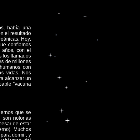
os, había una
en el resultado
ceánicas. Hoy,
que confiamos
 años, con el
os los llamados
es de millones
s humanos, con
as vidas. Nos
ra alcanzar un
bable “vacuna
iernos que se
 son notorias
pesar de estar
erno). Muchos
 para dormir, y