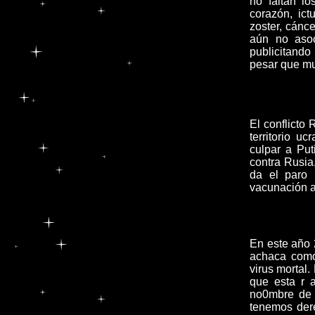
no faltan l
corazón, ict
zoster, cánc
aún no asoc
publicitando
pesar que mu
El conflicto
territorio u
culpar a Put
contra Rusia
da el paro 
vacunación a
En este año 
achaca como 
virus mortal.
que esta r 
no0mbre de l
tenemos dere