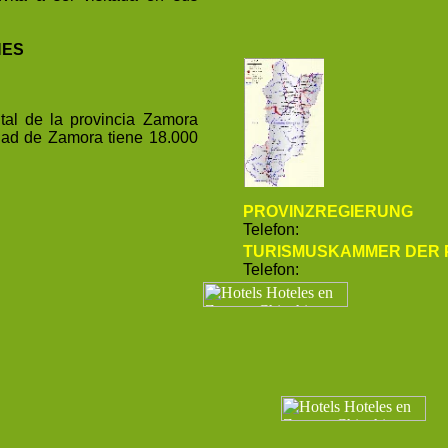
NES
ital de la provincia
Zamora
udad de
Zamora
tiene 18.000
PROVINZREGIERUNG
Telefon:
TURISMUSKAMMER DER 
Telefon: