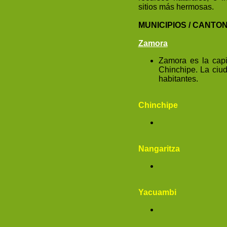
sitios más hermosas.
MUNICIPIOS / CANTO
Zamora
Zamora
es la cap
Chinchipe
. La ci
habitantes.
Chinchipe
Nangaritza
Yacuambi