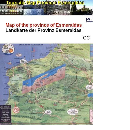
Touristic Map Province Esmeraldas
Touristic Map Province Esmeraldas
PC
Map of the province of Esmeraldas
Landkarte der Provinz Esmeraldas
CC