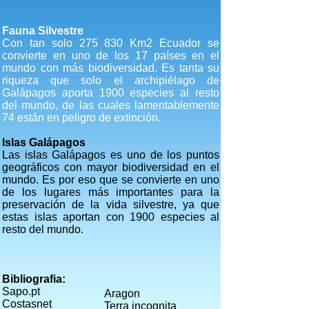
Fauna Silvestre
Con tan solo 275 830 Km2 Ecuador se
convierte en uno de los 17 países en el
mundo con más biodiversidad. Es tanta su
riqueza que solo el archipiélago de
Galápagos aporta 1900 especies al resto
del mundo, de las cuales lamentablemente
74 están en peligro de extinción.
Islas Galápagos
Las islas Galápagos es uno de los puntos
geográficos con mayor biodiversidad en el
mundo. Es por eso que se convierte en uno
de los lugares más importantes para la
preservación de la vida silvestre, ya que
estas islas aportan con 1900 especies al
resto del mundo.
Bibliografia:
Sapo.pt
Aragon
Costasnet
Terra incognita