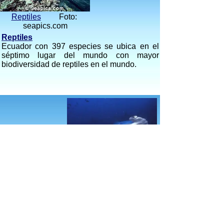
Reptiles
Foto:
seapics.com
Reptiles
Ecuador con 397 especies se ubica en el
séptimo lugar del mundo con mayor
biodiversidad de reptiles en el mundo.
Peces
Foto:
Galapaguide
Peces
En el Ecuador son el grupo de vertebrados
más diverso después de las aves, pues se
han registrado cerca de 1.340 especies.