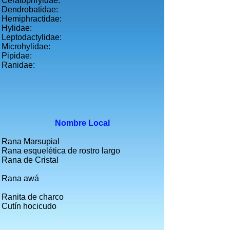
Ceratophryidae:
Dendrobatidae:
Hemiphractidae:
Hylidae:
Leptodactylidae:
Microhylidae:
Pipidae:
Ranidae:
Nombre Local
Rana Marsupial
Rana esquelética de rostro largo
Rana de Cristal
Rana awá
Ranita de charco
Cutín hocicudo