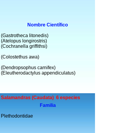
Nombre Científico
(Gastrotheca litonedis)
(Atelopus longirostris)
(Cochranella griffithsi)
(Colostethus awa)
(Dendropsophus carnifex)
(Eleutherodactylus appendiculatus)
Salamandras (Caudata) 6 especies
Familia
Plethodontidae