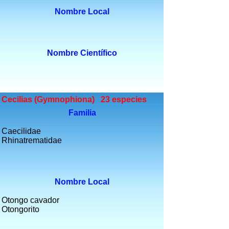
Nombre Local
Nombre Científico
Cecilias (Gymnophiona) 23 especies
Familia
Caecilidae
Rhinatrematidae
Nombre Local
Otongo cavador
Otongorito