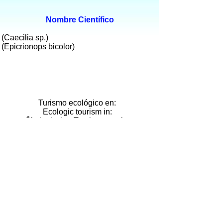
Nombre Científico
(Caecilia sp.)
(Epicrionops bicolor)
Turismo ecológico en:
Ecologic tourism in:
Ökologischer Tourismusen in:
Cuyabeno
Yasuní
Cuyabeno
Yasuní
Cuyabeno
Yasuní
Turismo ecológico en Galápagos