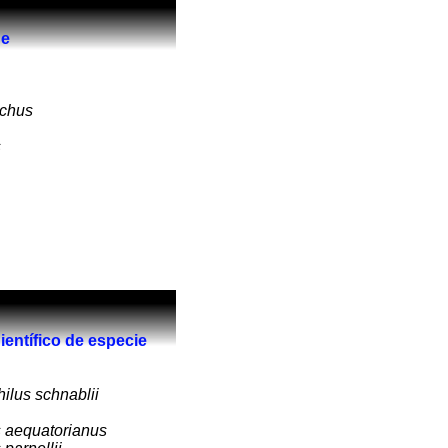
de
nchus
s
entífico de especie
ilus schnablii
 aequatorianus