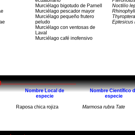
ecuatoriano
Pteronotus 
Murciélago bigotudo de Parnell
Noctilio le
ae
Murciélago pescador mayor
Rhinophyll
Murciélago pequeño frutero
Thyroptera
dae
peludo
Eptesicus 
Murciélago con ventosas de
Laval
Murciélago café inofensivo
..................................................
Nombre Local de
Nombre Científico 
especie
especie
Raposa chica rojiza
Marmosa rubra Tate