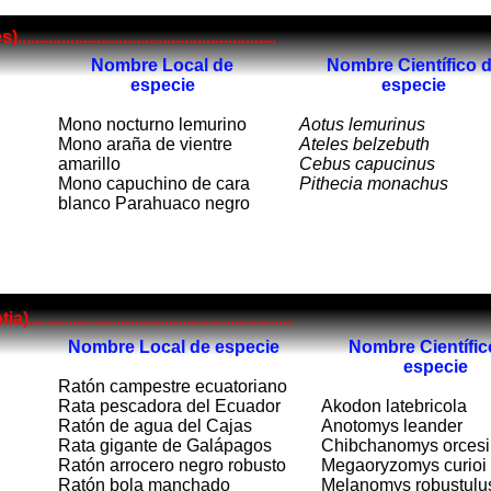
..................................................
Nombre Local de
Nombre Científico 
especie
especie
Mono nocturno lemurino
Aotus lemurinus
Mono araña de vientre
Ateles belzebuth
amarillo
Cebus capucinus
Mono capuchino de cara
Pithecia monachus
blanco Parahuaco negro
...................................................
Nombre Local de especie
Nombre Científic
especie
Ratón campestre ecuatoriano
Rata pescadora del Ecuador
Akodon latebricola
Ratón de agua del Cajas
Anotomys leander
Rata gigante de Galápagos
Chibchanomys orcesi
Ratón arrocero negro robusto
Megaoryzomys curioi
Ratón bola manchado
Melanomys robustulu