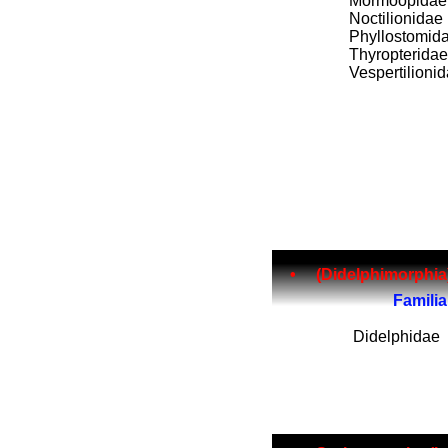
Mormoopidae
Noctilionidae
Phyllostomid
Thyropteridae
Vespertilioni
• (Didelphimorphia)............
Fam
ilia
Didelphidae