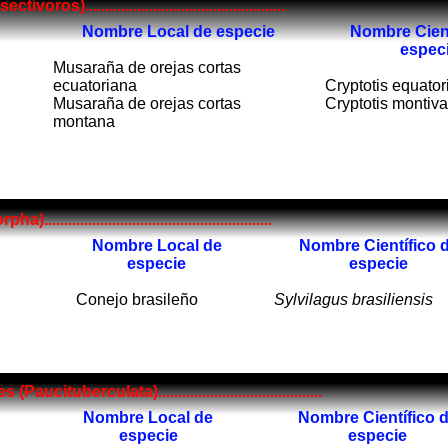
)..................................................
Nombre Local de especie
Nombre Cient
espec
Musaraña de orejas cortas
ecuatoriana
Cryptotis equator
Musaraña de orejas cortas
Cryptotis montiv
montana
..................................................
Nombre Local de
Nombre Científico 
especie
especie
Conejo brasileño
Sylvilagus brasiliensis
ituberculata).........................................
Nombre Local de
Nombre Científico 
especie
especie