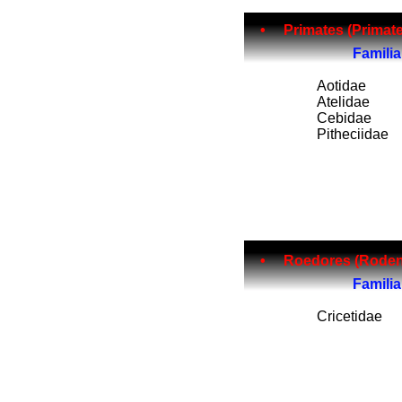
• Primates (Primates).........
Fam
ilia
Aotidae
Atelidae
Cebidae
Pitheciidae
• Roedores (Rodentia).........
Fam
ilia
Cricetidae