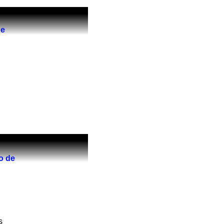
de
o de
s