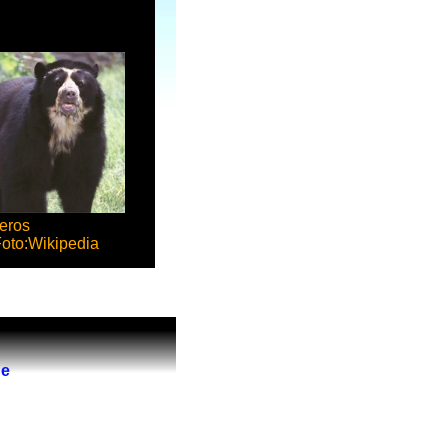
míferos
oto:Wikipedia
de