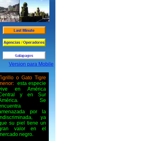
Version para Mobile
Tigrillo o Gato Tigre
menor:
esta especie
vive en América
Central y en Sur
América. Se
encuentra
amenazada por la
indiscriminada, ya
que su piel tiene un
gran valor en el
mercado negro.