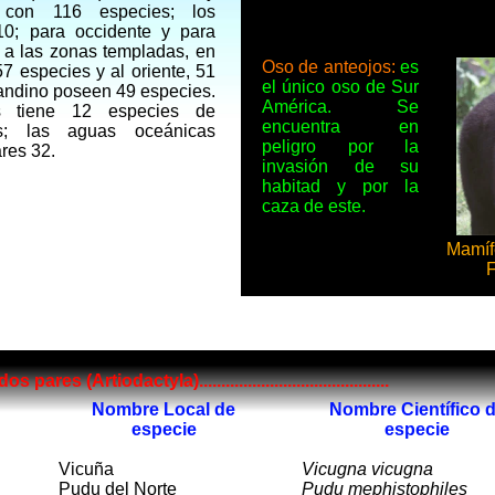
) con 116 especies; los
10; para occidente y para
 a las zonas templadas, en
Oso de anteojos:
es
57 especies y al oriente, 51
el único oso de Sur
o andino poseen 49 especies.
América. Se
s tiene 12 especies de
encuentra en
s; las aguas oceánicas
peligro por la
ares 32.
invasión de su
habitad y por la
caza de este.
Ma
F
 (Artiodactyla)...........................................
Nombre Local de
Nombre Científico 
especie
especie
Vicuña
Vicugna vicugna
Pudu del Norte
Pudu mephistophiles