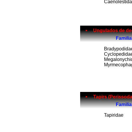
Caenolestid
• Ungulados de dedos im
Fam
ilia
Bradypodida
Cyclopedida
Megalonychi
Myrmecopha
• Tapirs (Perissodactyla)......
Fam
ilia
Tapiridae