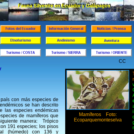
Fauna Silvestre en Ecuador y Galápagos
Fauna Silvestre en Ecuador y Galápagos
CC
r
 país con más especies de
endémicos se han descrito
de las especies endémicas
Mamíferos Foto:
especies de mamíferos que
Ecoparquemonteselva
siguiente manera: Trópico
on 191 especies; los pisos
ental (húmedo) con 136 y