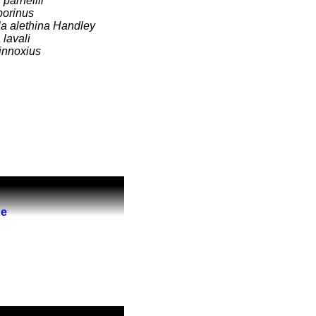
parnellii
porinus
a alethina Handley
 lavali
innoxius
de