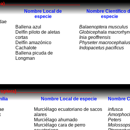
.......................................................
Nombre Local de
Nombre Científico 
especie
especie
dae
Ballena azul
Balaenoptera musculus
Delfín piloto de aletas
Globicephala macrorhy
cortas
Inia geoffrensis
Delfín amazónico
Physeter macrocephalu
Cachalote
Indopacetus pacificus
Ballena picuda de
Longman
.............................................................
m
ilia
Nombre Local de especie
Nombre Ci
ae
Murciélago
ecuatoriano de sacos
infusca
x
alares
Amorphoch
Murciélago ahumado
Peters
Murciélago cara de perro
Molossops