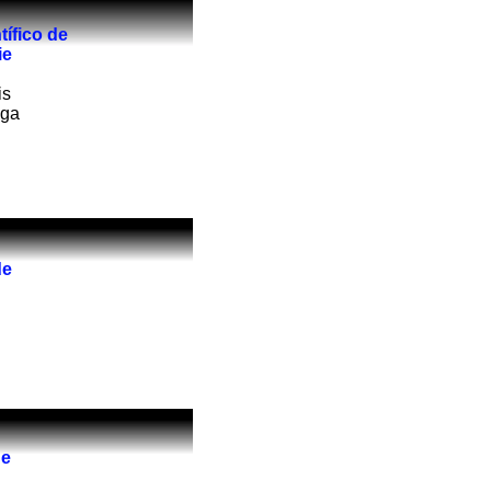
ífico de
ie
is
aga
de
de