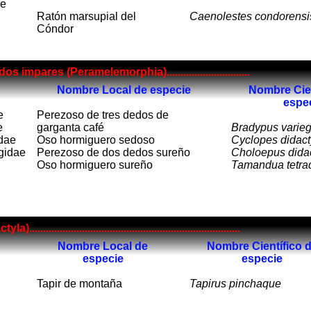
ae
Ratón marsupial del
Caenolestes condorensi
Cóndor
pares (Peramelemorphia)..............................
Nombre Local de especie
Nombre Cien
espe
e
Perezoso de tres dedos de
e
garganta café
Bradypus varieg
dae
Oso hormiguero sedoso
Cyclopes didact
gidae
Perezoso de dos dedos sureño
Choloepus dida
Oso hormiguero sureño
Tamandua tetrad
......................................................................
Nombre Local de
Nombre Científico 
especie
especie
Tapir de montaña
Tapirus pinchaque