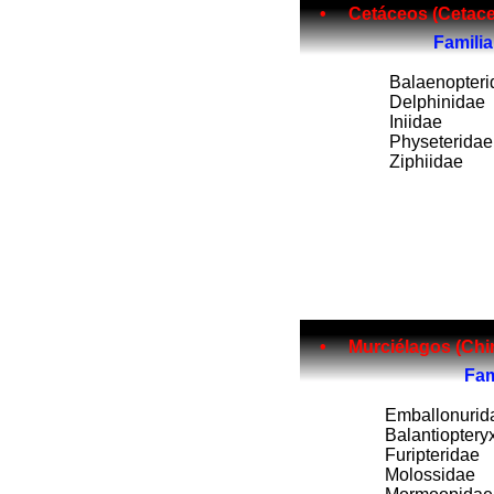
• Cetáceos (Cetacea)..........
Fam
ilia
Balaenopteri
Delphinidae
Iniidae
Physeteridae
Ziphiidae
• Murciélagos (Chiroptera)....
Fa
Emballonurid
Balantioptery
Furipteridae
Molossidae