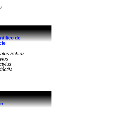
s
tífico de
cie
atus Schinz
ylus
ctylus
áctila
de