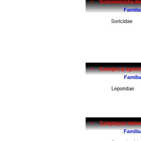
• Soricomorpha (Insectívoros
Fam
ilia
Soricidae
• Conejos (Lagomorpha).......
Fam
ilia
Leporidae
• Zarigüeyas ratones (Pauc
Fam
ilia