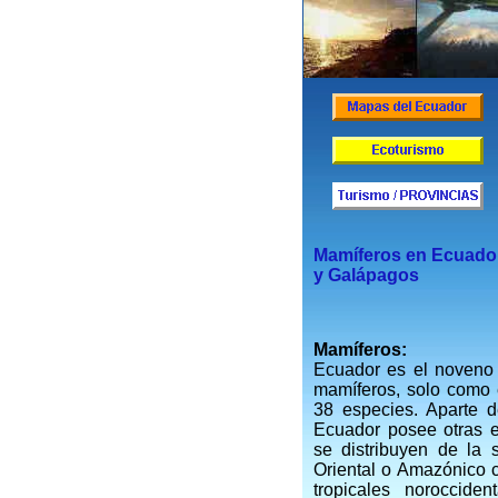
Mamíferos en Ecuado
y Galápagos
Mamíferos:
Ecuador es el noveno
mamíferos, solo como 
38 especies. Aparte 
Ecuador posee otras 
se distribuyen de la 
Oriental o Amazónico c
tropicales noroccid