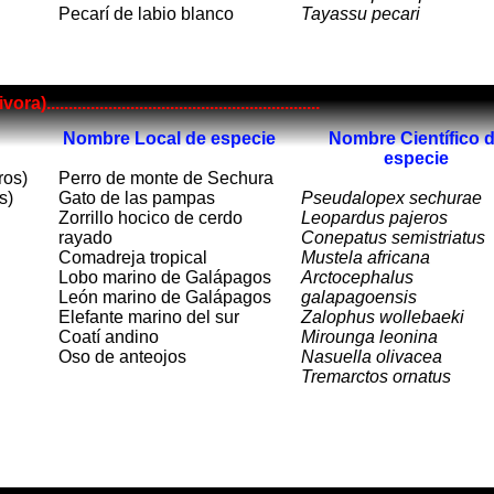
Pecarí de labio blanco
Tayassu pecari
........................................................
Nombre Local de especie
Nombre Científico 
especie
ros)
Perro de monte de Sechura
s)
Gato de las pampas
Pseudalopex sechurae
Zorrillo hocico de cerdo
Leopardus pajeros
rayado
Conepatus semistriatus
Comadreja tropical
Mustela africana
Lobo marino de Galápagos
Arctocephalus
León marino de Galápagos
galapagoensis
Elefante marino del sur
Zalophus wollebaeki
Coatí andino
Mirounga leonina
Oso de anteojos
Nasuella olivacea
Tremarctos ornatus