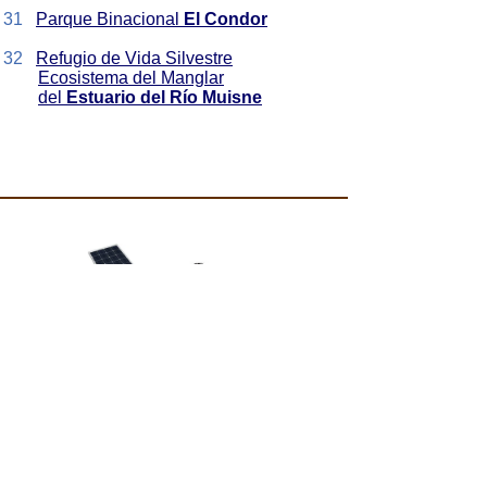
31
Parque Binacional
El Condor
32
Refugio de Vida Silvestre
Ecosistema del Manglar
del
Estuario del Río Muisne
Bombas de agua solares
Bombeo
fotovoltaico
Ahorre en hoteles, piscinas, riego