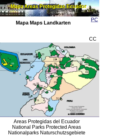
Mapa Areas Protegidas Ecuador
Mapa Areas Protegidas Ecuador
PC
Mapa Maps Landkarten
CC
Areas Protegidas del Ecuador
National Parks Protected Areas
Nationalparks Naturschutzsgebiete