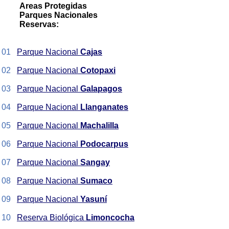
Areas Protegidas
Parques Nacionales
Reservas:
01
Parque Nacional
Cajas
02
Parque Nacional
Cotopaxi
03
Parque Nacional
Galapagos
04
Parque Nacional
Llanganates
05
Parque Nacional
Machalilla
06
Parque Nacional
Podocarpus
07
Parque Nacional
Sangay
08
Parque Nacional
Sumaco
09
Parque Nacional
Yasuní
10
Reserva Biológica
Limoncocha